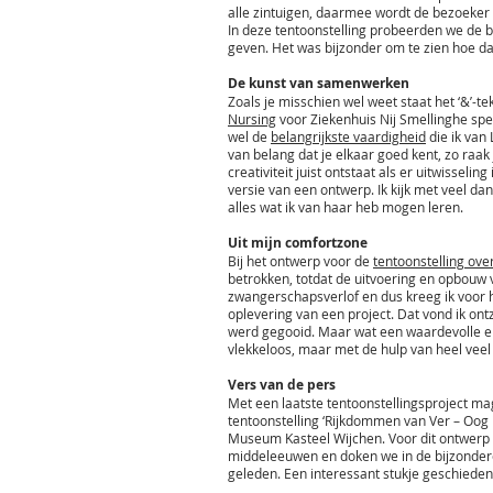
alle zintuigen, daarmee wordt de bezoeker 
In deze tentoonstelling probeerden we de 
geven. Het was bijzonder om te zien hoe da
De kunst van samenwerken
Zoals je misschien wel weet staat het ‘&’-t
Nursing
voor Ziekenhuis Nij Smellinghe spe
wel de
belangrijkste vaardigheid
die ik van 
van belang dat je elkaar goed kent, zo raak
creativiteit juist ontstaat als er uitwisseli
versie van een ontwerp. Ik kijk met veel d
alles wat ik van haar heb mogen leren.
Uit mijn comfortzone
Bij het ontwerp voor de
tentoonstelling ove
betrokken, totdat de uitvoering en opbouw 
zwangerschapsverlof en dus kreeg ik voor h
oplevering van een project. Dat vond ik ont
werd gegooid. Maar wat een waardevolle erv
vlekkeloos, maar met de hulp van heel veel
Vers van de pers
Met een laatste tentoonstellingsproject mag
tentoonstelling ‘Rijkdommen van Ver – Oog
Museum Kasteel Wijchen. Voor dit ontwerp 
middeleeuwen en doken we in de bijzonder
geleden. Een interessant stukje geschiedeni