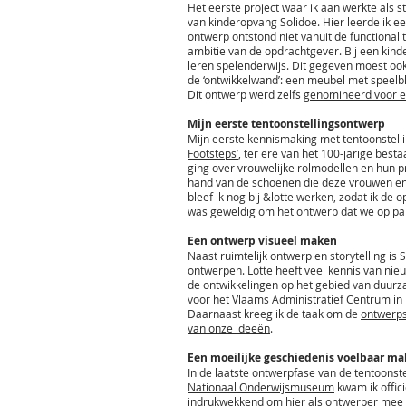
Het eerste project waar ik aan werkte als s
van kinderopvang Solidoe. Hier leerde ik 
ontwerp ontstond niet vanuit de functionalit
ambitie van de opdrachtgever. Bij een kinde
leren spelenderwijs. Dit gegeven moest oo
de ‘ontwikkelwand’: een meubel met speelbl
Dit ontwerp werd zelfs
genomineerd voor ee
Mijn eerste tentoonstellingsontwerp
Mijn eerste kennismaking met tentoonstel
Footsteps’
, ter ere van het 100-jarige best
ging over vrouwelijke rolmodellen en hun 
hand van de schoenen die deze vrouwen en 
bleef ik nog bij &lotte werken, zodat ik d
was geweldig om het ontwerp dat we op pa
Een ontwerp visueel maken
Naast ruimtelijk ontwerp en storytelling i
ontwerpen. Lotte heeft veel kennis van nieu
de ontwikkelingen op het gebied van duurzaa
voor het Vlaams Administratief Centrum in 
Daarnaast kreeg ik de taak om de
ontwerp
van onze ideeën
.
Een moeilijke geschiedenis voelbaar m
In de laatste ontwerpfase van de tentoonst
Nationaal Onderwijsmuseum
kwam ik offici
indrukwekkend om hier als ontwerper mee bez