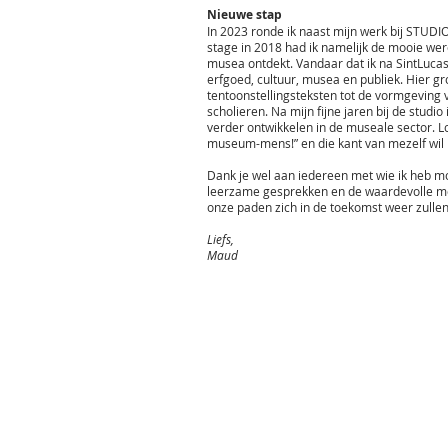
Nieuwe stap
In 2023 ronde ik naast mijn werk bij STUDIO
stage in 2018 had ik namelijk de mooie were
musea ontdekt. Vandaar dat ik na SintLucas
erfgoed, cultuur, musea en publiek. Hier g
tentoonstellingsteksten tot de vormgevin
scholieren. Na mijn fijne jaren bij de studio
verder ontwikkelen in de museale sector. Lo
museum-mens!” en die kant van mezelf wil 
Dank je wel aan iedereen met wie ik heb 
leerzame gesprekken en de waardevolle mome
onze paden zich in de toekomst weer zullen
Liefs,
Maud