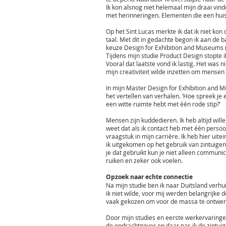
Ik kon alsnog niet helemaal mijn draai vin
met herinneringen. Elementen die een hui
Op het Sint Lucas merkte ik dat ik niet ko
taal. Met dit in gedachte begon ik aan de 
keuze Design for Exhibition and Museums 
Tijdens mijn studie Product Design stopte i
Vooral dat laatste vond ik lastig. Het was n
mijn creativiteit wilde inzetten om mensen 
In mijn Master Design for Exhibition and M
het vertellen van verhalen. ‘Hoe spreek je
een witte ruimte hebt met één rode stip?’
Mensen zijn kuddedieren. Ik heb altijd will
weet dat als ik contact heb met één perso
vraagstuk in mijn carrière. Ik heb hier ui
ik uitgekomen op het gebruik van zintuige
je dat gebruikt kun je niet alleen commun
ruiken en zeker ook voelen.
Opzoek naar echte connectie
Na mijn studie ben ik naar Duitsland verhu
ik niet wilde, voor mij werden belangrijke 
vaak gekozen om voor de massa te ontwerpen
Door mijn studies en eerste werkervaringe
de opdrachtgever en daar pas ik de zintui