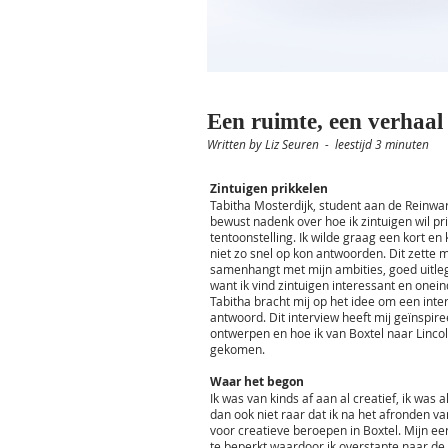
Een ruimte, een verhaal
Written by Liz Seuren - leestijd 3 minuten
Zintuigen prikkelen
Tabitha Mosterdijk, student aan de Reinwa
bewust nadenk over hoe ik zintuigen wil p
tentoonstelling. Ik wilde graag een kort en
niet zo snel op kon antwoorden. Dit zette m
samenhangt met mijn ambities, goed uitleg
want ik vind zintuigen interessant en onein
Tabitha bracht mij op het idee om een int
antwoord. Dit interview heeft mij geïnspir
ontwerpen en hoe ik van Boxtel naar Lincol
gekomen.
Waar het begon
Ik was van kinds af aan al creatief, ik was
dan ook niet raar dat ik na het afronden v
voor creatieve beroepen in Boxtel. Mijn eer
te beperkt waardoor ik overstapte naar de ri