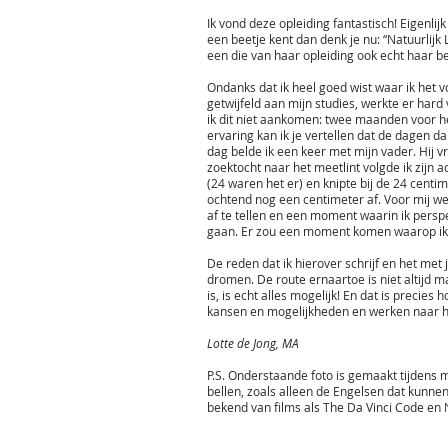
Ik vond deze opleiding fantastisch! Eigenlijk
een beetje kent dan denk je nu: “Natuurlijk Lo
een die van haar opleiding ook echt haar b
Ondanks dat ik heel goed wist waar ik het vo
getwijfeld aan mijn studies, werkte er hard
ik dit niet aankomen: twee maanden voor he
ervaring kan ik je vertellen dat de dagen da
dag belde ik een keer met mijn vader. Hij v
zoektocht naar het meetlint volgde ik zijn a
(24 waren het er) en knipte bij de 24 centim
ochtend nog een centimeter af. Voor mij we
af te tellen en een moment waarin ik perspec
gaan. Er zou een moment komen waarop ik bij
De reden dat ik hierover schrijf en het met 
dromen. De route ernaartoe is niet altijd ma
is, is echt alles mogelijk! En dat is precie
kansen en mogelijkheden en werken naar h
Lotte de Jong, MA
P.S. Onderstaande foto is gemaakt tijdens mi
bellen, zoals alleen de Engelsen dat kunnen 
bekend van films als The Da Vinci Code en