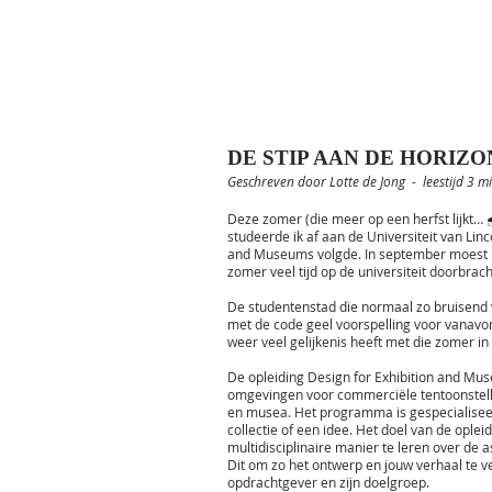
DE STIP AAN DE HORIZO
Geschreven door Lotte de Jong - leestijd 3 m
Deze zomer (die meer op een herfst lijkt… 
studeerde ik af aan de Universiteit van Linc
and Museums volgde. In september moest ik m
zomer veel tijd op de universiteit doorbrach
De studentenstad die normaal zo bruisend w
met de code geel voorspelling voor vanavo
weer veel gelijkenis heeft met die zomer in
De opleiding Design for Exhibition and Mus
omgevingen voor commerciële tentoonstell
en musea. Het programma is gespecialiseerd 
collectie of een idee. Het doel van de ople
multidisciplinaire manier te leren over de a
Dit om zo het ontwerp en jouw verhaal te v
opdrachtgever en zijn doelgroep.