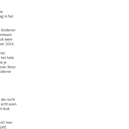
De
ag in het
j kinderen
seumteam
ook weer
ber 2024.
Het
 het hele
ie je
eeuw. Mooi
moderne
 die recht
 echt even
t leuk
st? Hier
zelf,