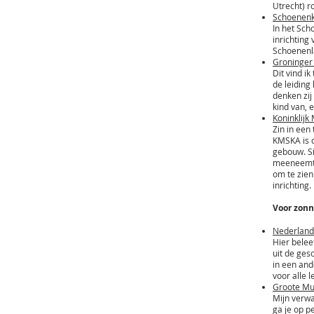
Utrecht) r
Schoenenk
In het Sch
inrichting
Schoenenla
Groninger
Dit vind i
de leiding
denken zij
kind van, 
Koninklij
Zin in een
KMSKA is d
gebouw. Si
meeneemt d
om te zien
inrichting.
Voor zonn
Nederlan
Hier belee
uit de ges
in een and
voor alle l
Groote M
Mijn verwa
ga je op pe