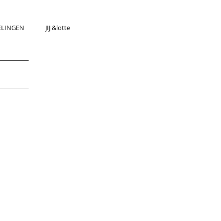
ELINGEN
JIJ &lotte