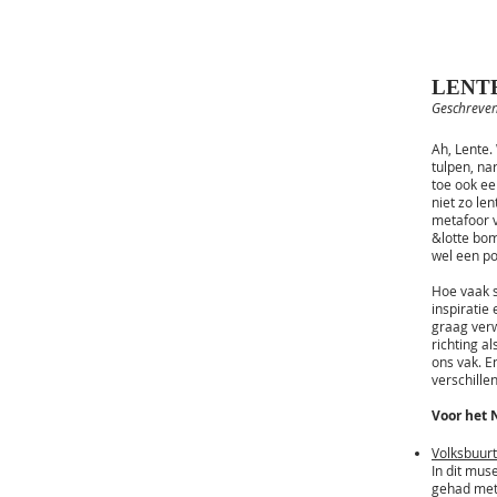
LENTE
Geschreven
Ah, Lente.
tulpen, na
toe ook ee
niet zo le
metafoor v
&lotte bom
wel een po
Hoe vaak sp
inspiratie
graag verw
richting a
ons vak. E
verschille
Voor het 
Volksbuu
In dit mus
gehad met 