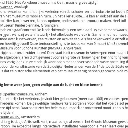
ond 1920. Het Volksbuurtmuseum is klein, maar erg veelzijdig!
wartier
, Waalwijk.
oenenkwartier komt het rijke verleden van de schoen- en leerindustrie tot leven. 
 van het museum is mooi en ruim. En het allerleukste… je kan er ook zelf aan de sl
b! Hier kan je werken, kennis opdoen, onderzoeken en vooral: maken. Heel tof!
 Museum Kinderbiënnale
, Groningen.
k toch zo’n gaaf concept! De kinderbiënnale is een tweejaarlijks evenement waarbi
 krijgen, want zij weten natuurlijk het allerbeste wat leuk is. Samen met het mu
 mee over kunstwerken, zaalteksten en activiteiten. Als bezoeker word je er zelf 
een heerlijk gevoel! Deze tentoonstelling is te bezoeken van 9 maart t/m 3 novem
k Museum voor Schone Kunsten (KMSKA)
, Antwerpen.
 tripje naar onze zuiderburen? Dan raad ik dit museum in Antwerpen enorm aan! 
e afgelopen jaren dicht geweest voor een grote verbouwing en herinrichting van
nds vorig jaar zijn ze eindelijk weer open met een verrassende vaste opstelling d
oor de kunsthistorie van de Zuidelijke Nederlanden van de 14de tot de 20ste 
 is dat ze historische elementen van het museum terug hebben gebracht in de 
ig lente weer (zon, geen wolkje aan de lucht en blote benen):
ds Openluchtmuseum
, Arnhem.
f je letterlijk het verleden. Je vindt hier gebouwen (meer dan 100!) en voorwerpen
chiedenis komen. De geweldige medewerkers zorgen ervoor dat het voelt alsof je
ere tijd bent. Daarnaast ziet het hele museumpark er ontzettend mooi uit en is he
eeftijden!
useum ARTIS
, Amsterdam.
chting is dat je Artis welk kent, maar ben je al eens in het Groote Museum gewee
rsoonlijke expeditie langs interactieve installaties waardoor je meer leert over je