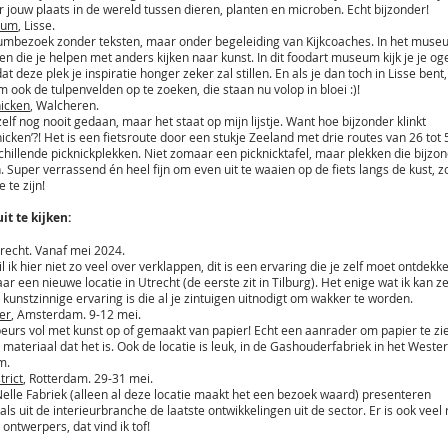
r jouw plaats in de wereld tussen dieren, planten en microben. Echt bijzonder!
eum
, Lisse.
mbezoek zonder teksten, maar onder begeleiding van Kijkcoaches. In het muse
en die je helpen met anders kijken naar kunst. In dit foodart museum kijk je je oge
t deze plek je inspiratie honger zeker zal stillen. En als je dan toch in Lisse bent
om ook de tulpenvelden op te zoeken, die staan nu volop in bloei :)!
nicken
, Walcheren.
zelf nog nooit gedaan, maar het staat op mijn lijstje. Want hoe bijzonder klinkt
nicken’?! Het is een fietsroute door een stukje Zeeland met drie routes van 26 tot
chillende picknickplekken. Niet zomaar een picknicktafel, maar plekken die bijzon
 Super verrassend én heel fijn om even uit te waaien op de fiets langs de kust, zo
 te zijn!
it te kijken:
trecht. Vanaf mei 2024.
il ik hier niet zo veel over verklappen, dit is een ervaring die je zelf moet ontdekk
aar een nieuwe locatie in Utrecht (de eerste zit in Tilburg). Het enige wat ik kan z
n kunstzinnige ervaring is die al je zintuigen uitnodigt om wakker te worden.
er
, Amsterdam. 9-12 mei.
beurs vol met kunst op of gemaakt van papier! Echt een aanrader om papier te zie
e materiaal dat het is. Ook de locatie is leuk, in de Gashouderfabriek in het Weste
m.
trict
, Rotterdam. 29-31 mei.
Nelle Fabriek (alleen al deze locatie maakt het een bezoek waard) presenteren
als uit de interieurbranche de laatste ontwikkelingen uit de sector. Er is ook veel
ontwerpers, dat vind ik tof!