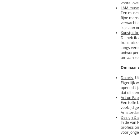
vooral ove
LAM mus
Een museu
fijne mens
verwacht da
ik je aan 
Kunstpick
Dit heb ik 
‘kunstpick
langs vers
ontworpen.
om aan zee
Om naar u
Doloris
, U
Eigenlijk w
opent dit j
dat dit ee
Art on Pap
Een toffe 
veelzijdig
Amsterda
Design Dis
In de van 
profession
voor jonge 