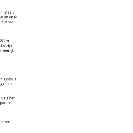
um staan
n uit en ik
, dan raad
 55 km
der zijn
 heerlijk
en! Doloris
eggen is
n als het
rpark in
 ruimte