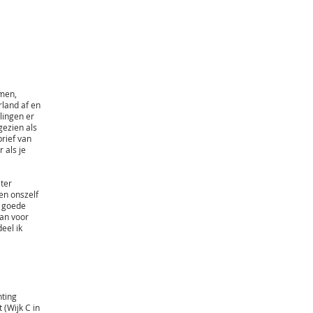
omen,
rland af en
lingen er
gezien als
rief van
 als je
 ter
en onszelf
e goede
aan voor
eel ik
hting
(Wijk C in