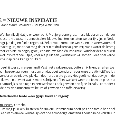
 = NIEUWE INSPIRATIE
 door Maud Brouwers - leestijd 4 minuten
 Wat ben ik blij dat je er weer bent. Met je groene gras, frisse bladeren aan de b
rcissen, krokussen, zonnestralen, blauwe luchten, en laten we eerlijk zijn, in Nede
n grijze dag en flinke regenbui. Zeker voor komende week zien de weersvoorspel
nteachtig uit, maar dat mag de pret niet drukken volgens mij! Vaak wordt de lente 
oor een nieuw begin, groei, een nieuwe fase én inspiratie. Vandaar deze nieuwsb
vol inspirerende uitjes, voor als je uit een (werk)sleur wil komen. Lees snel verder
rtie inspiratie kan gebruiken!
eel jij toerist in eigen land? Vast niet vaak genoeg. Lotte en ik brengen af en toe
 een bezoek aan een museum en dat doet wonderen voor onze creativiteit! We lat
onderen op nieuwe plekken door erop uit te gaan. Het geeft net dat duwtje in d
ls ik even niet weet wat ik moet schrijven of het wakkert weer opnieuw de passie 
n natuurlijk is zo’n uitje in een werkweek ook gewoon een fijne ‘break’. Hieronder d
nde tips, van museum tot beurs of gewoon een toffe ervaring.
Nederlandse lente weer (grijs, koud en regen):
rtmuseum
, Utrecht.
eum mag je kijken, luisteren én ruiken! Het museum heeft pas een totale herinric
een vernieuwde verhaallijn over de armoedige omstandigheden in de volksbuurt 