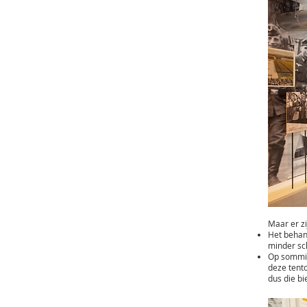
Maar er zi
Het behang
minder sch
Op sommige
deze tento
dus die bi