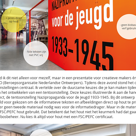
d ik dit niet alleen voor mezelf, maar in een presentatie voor creatieve makers én
O (Beroepsorganisatie Nederlandse Ontwerpers). Tijdens deze avond stond het
nstellingen centraal. Ik vertelde over de duurzame keuzes die je kan maken tijde
 het ontwikkelen van een tentoonstelling. Deze keuzes illustreerde ik aan de ha
ect, de tentoonstelling Nazipropaganda voor de Jeugd 1933-1945. Bij dit ontwerp 
ld voor gekozen om de informatieve teksten en afbeeldingen direct op hout te pr
r geen tweede materiaal nodig was voor de informatiedrager. Maar in de mater
 FSC/PEFC hout gebruikt. Dat betekent dat het hout niet het keurmerk had dat gaa
osbeheer. Nu kies ik altijd voor hout met een FSC/PEFC certificaat.