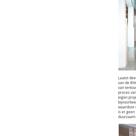
Laatst dee
van de BN
van tentoo
proces van
eigen proj
bijvoorbee
waardoor e
is er geen
duurzaam b