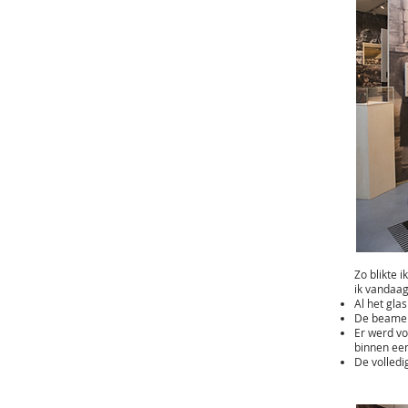
Zo blikte 
ik vandaa
Al het glas
De beamer
Er werd vo
binnen een
De volledi