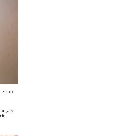
euzes die
 krijgen
oid.