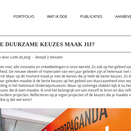
PORTFOLIO
WAT IK DOE
PUBLICATIES
AANBEV
E DUURZAME KEUZES MAAK JIJ?
 door Lotte de Jong - leestijd 3 minuten
et snel, alle innovatie en ontwikkelingen in onze wereld. Zo ook op het gebied va
eid. De nieuwe ideeën of materialen van een jaar geleden zijn al helemaal niet
nd. Maar op dit moment maak je met de kennis die je hebt de beste keuzes. Zo d
 jaar geleden maakte ik de beste keuzes op het gebied van duurzaamheid voor ee
elling in het Nationaal Onderwijsmuseum. Maar op sommige vlakken kijk ik nu he
uzes die ik toen maakte. Ik vind het belangrijk om van mezelf te leren en dus refl
erdere projecten. Reflecteren op je eigen projecten of de keuzes die je maakte i
doe jij dat wel eens?