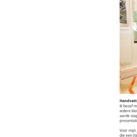
Handvatt
Ik besef m
iedere kle
aarde sta
presentati
Voor mijn
die een (t