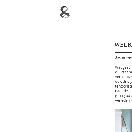
WELK
Geschreven
Wat gaat h
duurzaamh
vernieuwe
ook, drie
tentoonst
naar de ke
graag op e
verleden, 