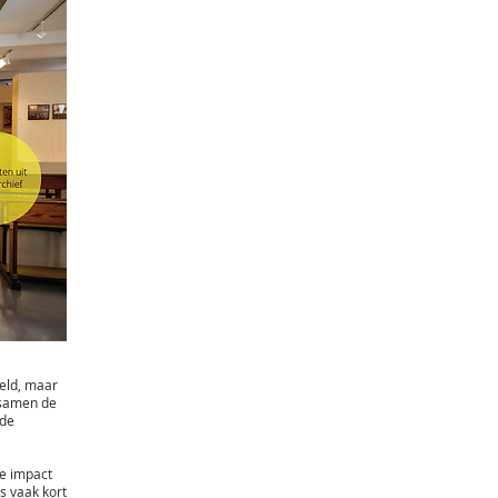
geld, maar
 samen de
ede
de impact
is vaak kort