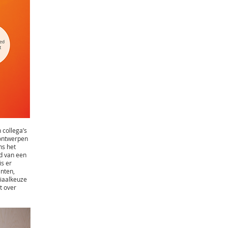
 collega’s
 ontwerpen
ns het
nd van een
is er
inten,
iaalkeuze
t over