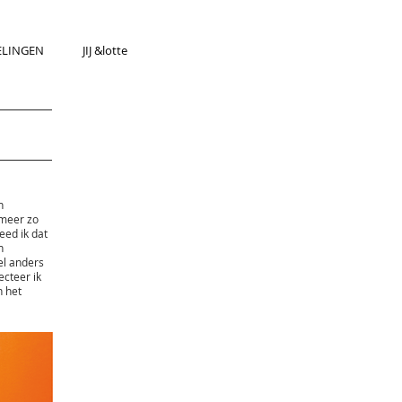
ELINGEN
JIJ &lotte
n
 meer zo
eed ik dat
n
el anders
ecteer ik
n het