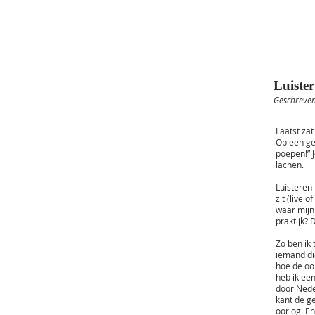
Luister
Geschreven
Laatst za
Op een ge
poepen!” 
lachen.
Luisteren 
zit (live 
waar mijn
praktijk? 
Zo ben ik
iemand di
hoe de oo
heb ik ee
door Nede
kant de ge
oorlog. En