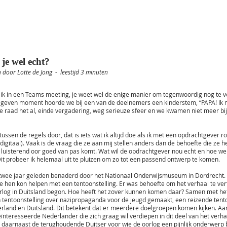
 je wel echt?
 door Lotte de Jong - leestijd 3 minuten
t ik in een Teams meeting, je weet wel de enige manier om tegenwoordig nog te 
geven moment hoorde we bij een van de deelnemers een kinderstem, “PAPA! Ik 
Je raad het al, einde vergadering, weg serieuze sfeer en we kwamen niet meer bij
tussen de regels door, dat is iets wat ik altijd doe als ik met een opdrachtgever r
of digitaal). Vaak is de vraag die ze aan mij stellen anders dan de behoefte die ze h
 luisterend oor goed van pas komt. Wat wil de opdrachtgever nou echt en hoe werk
Dit probeer ik helemaal uit te pluizen om zo tot een passend ontwerp te komen.
 twee jaar geleden benaderd door het Nationaal Onderwijsmuseum in Dordrecht. 
e hen kon helpen met een tentoonstelling. Er was behoefte om het verhaal te ver
rlog in Duitsland begon. Hoe heeft het zover kunnen komen daar? Samen met 
n tentoonstelling over nazipropaganda voor de jeugd gemaakt, een reizende tento
rland en Duitsland. Dit betekent dat er meerdere doelgroepen komen kijken. Aa
ïnteresseerde Nederlander die zich graag wil verdiepen in dit deel van het verha
 daarnaast de terughoudende Duitser voor wie de oorlog een pijnlijk onderwerp bl