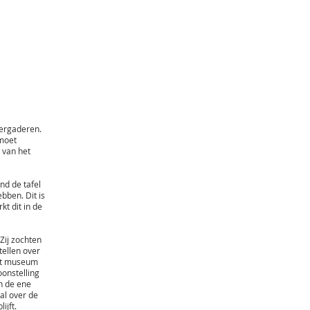
vergaderen.
moet
 van het
ond de tafel
ebben. Dit is
t dit in de
Zij zochten
tellen over
het museum
onstelling
n de ene
al over de
ijft.