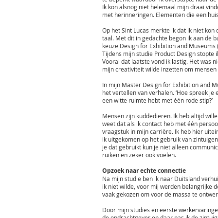
Ik kon alsnog niet helemaal mijn draai vin
met herinneringen. Elementen die een hui
Op het Sint Lucas merkte ik dat ik niet ko
taal. Met dit in gedachte begon ik aan de 
keuze Design for Exhibition and Museums 
Tijdens mijn studie Product Design stopte i
Vooral dat laatste vond ik lastig. Het was n
mijn creativiteit wilde inzetten om mensen 
In mijn Master Design for Exhibition and M
het vertellen van verhalen. ‘Hoe spreek je
een witte ruimte hebt met één rode stip?’
Mensen zijn kuddedieren. Ik heb altijd will
weet dat als ik contact heb met één perso
vraagstuk in mijn carrière. Ik heb hier ui
ik uitgekomen op het gebruik van zintuige
je dat gebruikt kun je niet alleen commun
ruiken en zeker ook voelen.
Opzoek naar echte connectie
Na mijn studie ben ik naar Duitsland verhu
ik niet wilde, voor mij werden belangrijke 
vaak gekozen om voor de massa te ontwerpen
Door mijn studies en eerste werkervaringe
de opdrachtgever en daar pas ik de zintui