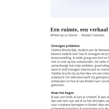
Een ruimte, een verhaal
Written by Liz Seuren - leestijd 3 minuten
Zintuigen prikkelen
Tabitha Mosterdijk, student aan de Reinwa
bewust nadenk over hoe ik zintuigen wil p
tentoonstelling. Ik wilde graag een kort en
niet zo snel op kon antwoorden. Dit zette m
samenhangt met mijn ambities, goed uitleg
want ik vind zintuigen interessant en onein
Tabitha bracht mij op het idee om een int
antwoord. Dit interview heeft mij geïnspir
ontwerpen en hoe ik van Boxtel naar Lincol
gekomen.
Waar het begon
Ik was van kinds af aan al creatief, ik was
dan ook niet raar dat ik na het afronden v
voor creatieve beroepen in Boxtel. Mijn eer
te beperkt waardoor ik overstapte naar de ri