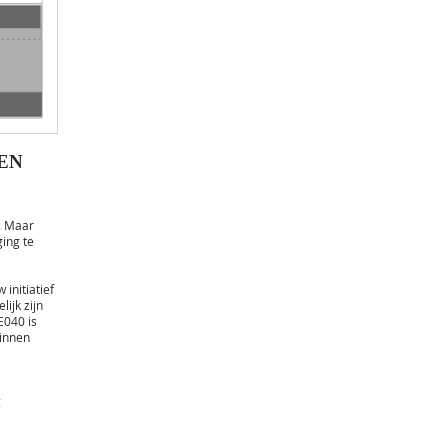
EN
n. Maar
ging te
initiatief
ijk zijn
E040 is
innen
g