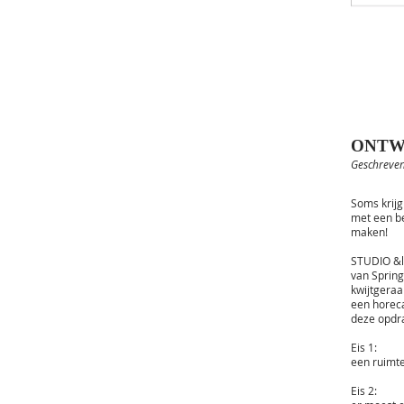
ONTW
Geschreven
Soms krijg
met een be
maken!
STUDIO &lo
van Spring
kwijtgeraa
een horec
deze opdra
Eis 1:
een ruimt
Eis 2: