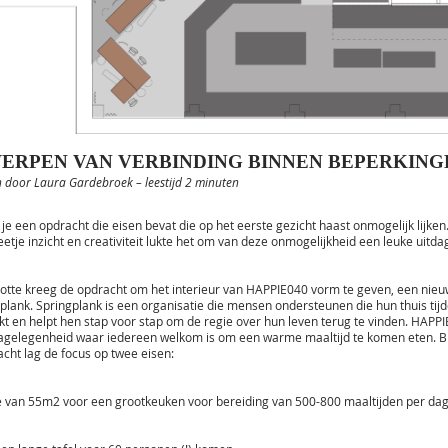
ERPEN VAN VERBINDING BINNEN BEPERKING
 door Laura Gardebroek – leestijd 2 minuten
 je een opdracht die eisen bevat die op het eerste gezicht haast onmogelijk lijke
etje inzicht en creativiteit lukte het om van deze onmogelijkheid een leuke uitda
tte kreeg de opdracht om het interieur van HAPPIE040 vorm te geven, een nieuw 
plank. Springplank is een organisatie die mensen ondersteunen die hun thuis tijdel
kt en helpt hen stap voor stap om de regie over hun leven terug te vinden. HAPPI
agelegenheid waar iedereen welkom is om een warme maaltijd te komen eten. B
cht lag de focus op twee eisen:
e van 55m2 voor een grootkeuken voor bereiding van 500-800 maaltijden per da