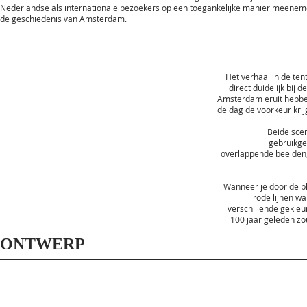
Nederlandse als internationale bezoekers op een toegankelijke manier meenem
de geschiedenis van Amsterdam.
Het verhaal in de ten
direct duidelijk bij 
Amsterdam eruit hebben
de dag de voorkeur krij
Beide scen
gebruikge
overlappende beelden, 
Wanneer je door de bla
rode lijnen wa
verschillende gekleu
100 jaar geleden zo
ONTWERP